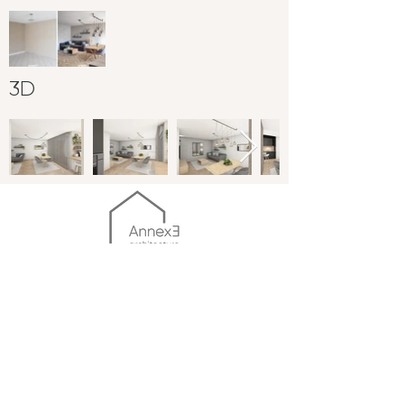
3D
Anne Exbrayat - architecte d'intérieur
Grenoble & alentours
06 71 83 41 89
bonjour@annexe-archi.fr