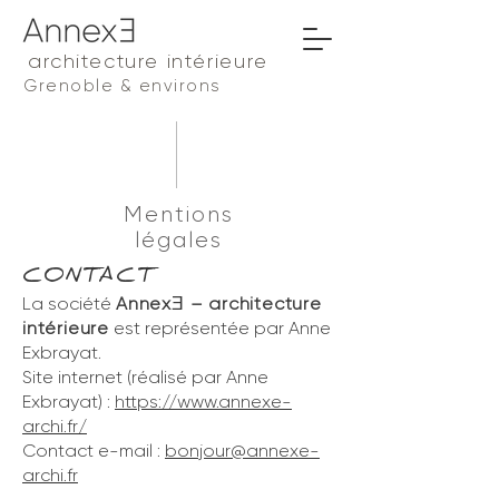
architecture intérieure
Grenoble & environs
Mentions
légales
CONTACT
La société
Annex
– architecture
Ǝ
intérieure
est représentée par Anne
Exbrayat.
Site internet (réalisé par Anne
Exbrayat) :
https://www.annexe-
archi.fr/
Contact e-mail :
bonjour@annexe-
archi.fr