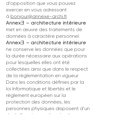
d’opposition que vous pouvez
exercer en vous adressant
à
bonjour@annexe-archi.fr
.
Annex
– architecture intérieure
Ǝ
met en œuvre des traitements de
données à caractère personnel.
Annex
– architecture intérieure
Ǝ
ne conserve les données que pour
la durée nécessaire aux opérations
pour lesquelles elles ont été
collectées ainsi que dans le respect
de la réglementation en vigueur.
Dans les conditions définies par la
loi Informatique et libertés et le
règlement européen sur la
protection des données, les
personnes physiques disposent d’un
droit d’accès aux données les
concernant, de rectification,
d’interrogation, de limitation, de